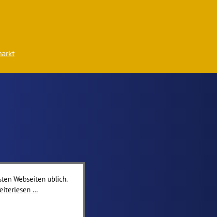
arkt
sten Webseiten üblich.
eiterlesen …