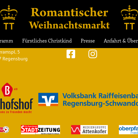
nstaltungsadresse
Soziale Medien
Aktue
Navigation
überspringen
gramm
Fürstliches Christkind
Presse
Anfahrt & Übe
ss Thurn und Taxis
Zurzei
ramspl. 5
7 Regensburg